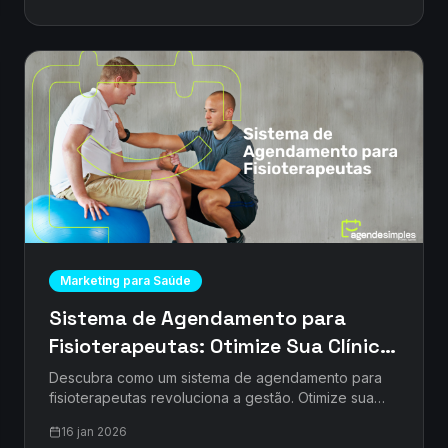
Marketing para Saúde
Sistema de Agendamento para
Fisioterapeutas: Otimize Sua Clínica
e Agende Mais Pacientes
Descubra como um sistema de agendamento para
fisioterapeutas revoluciona a gestão. Otimize sua
agenda, reduza faltas e impulsione seu consultório.
16 jan 2026