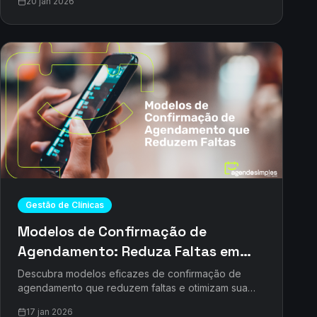
20 jan 2026
soluções inteligentes.
Gestão de Clínicas
Modelos de Confirmação de
Agendamento: Reduza Faltas em
Até 80% com o AgendeSimples
Descubra modelos eficazes de confirmação de
agendamento que reduzem faltas e otimizam sua
agenda. Aumente a eficiência da sua clínica agora
17 jan 2026
com o AgendeSimples.