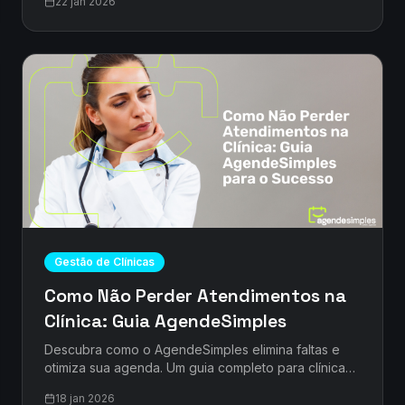
22 jan 2026
trabalhe menos!
Gestão de Clínicas
Como Não Perder Atendimentos na
Clínica: Guia AgendeSimples
Descubra como o AgendeSimples elimina faltas e
otimiza sua agenda. Um guia completo para clínicas
que buscam eficiência e mais pacientes. Cadastre-
18 jan 2026
se grátis!