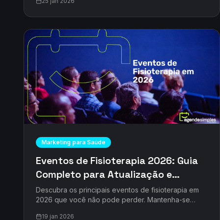
25 jan 2026
Marketing para Saúde
Eventos de Fisioterapia 2026: Guia
Completo para Atualização e
Crescimento Profissional
Descubra os principais eventos de fisioterapia em
2026 que você não pode perder. Mantenha-se
atualizado e impulsione sua clínica com o
19 jan 2026
AgendeSimples.