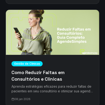
Gestão de Clínicas
Como Reduzir Faltas em
Consultórios e Clínicas
Aprenda estratégias eficazes para reduzir faltas de
pacientes em seu consultório e otimizar sua agenda.
Dicas práticas para profissionais da saúde
08 jan 2026
melhorarem a gestão.