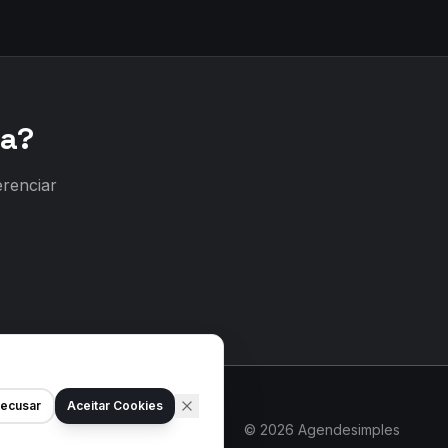
ca?
erenciar
ecusar
Aceitar Cookies
©
2026
Agendesimples