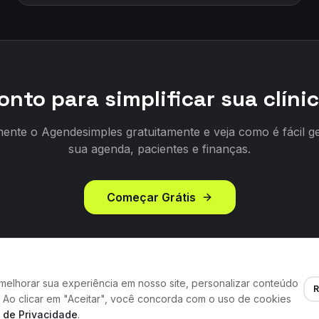
onto para simplificar sua clíni
ente o Agendesimples gratuitamente e veja como é fácil g
sua agenda, pacientes e finanças.
Começar Grátis
 melhorar sua experiência em nosso site, personalizar conteúdo
R
o. Ao clicar em "Aceitar", você concorda com o uso de cookies
Instalar App
Blog
Ajuda
Quem Somos
Privacidade
Termos de Uso
a de Privacidade
.