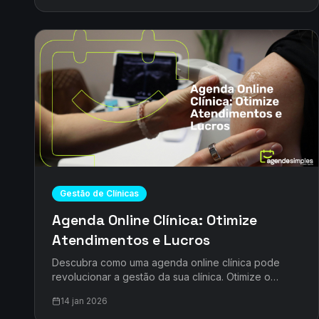
Gestão de Clínicas
Agenda Online Clínica: Otimize
Atendimentos e Lucros
Descubra como uma agenda online clínica pode
revolucionar a gestão da sua clínica. Otimize o
tempo, evite faltas e melhore a experiência dos
14 jan 2026
seus pacientes com o AgendeSimples.