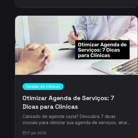
Gestão de Clínicas
Otimizar Agenda de Serviços: 7
Dicas para Clínicas
Cansado de agenda vazia? Descubra 7 dicas
cruciais para otimizar sua agenda de serviços, atrair
mais pacientes e disparar seu faturamento com o
17 jan 2026
AgendeSimples.